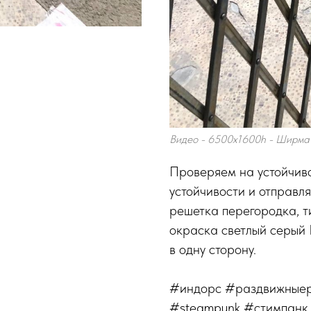
Видео - 6500х1600h - Ширма 
Проверяем на устойчиво
устойчивости и отправл
решетка перегородка, т
окраска светлый серый 
в одну сторону.
#индорс #раздвижные
#steampunk #стимпанк 