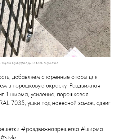
перегородка для ресторана
сть, добавляем спаренные опоры для
яем в порошковую окраску. Раздвижная
ип 1 ширма, усиление, порошковая
RAL 7035, ушки под навесной замок, сдвиг
решетки #раздвижнаярешетка #ширма
#style